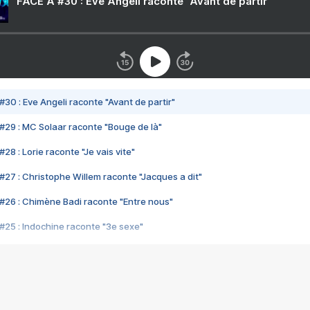
FACE A #30 : Eve Angeli raconte "Avant de partir"
#30 : Eve Angeli raconte "Avant de partir"
#29 : MC Solaar raconte "Bouge de là"
28 : Lorie raconte "Je vais vite"
#27 : Christophe Willem raconte "Jacques a dit"
#26 : Chimène Badi raconte "Entre nous"
#25 : Indochine raconte "3e sexe"
#24 : Zaho raconte "C'est chelou"
#23 : Patrick Bruel raconte "Au café des délices"
#22 : Kyo raconte "Le chemin"