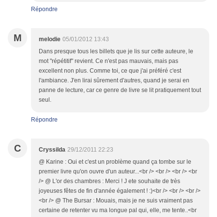
Répondre
M
melodie
05/01/2012 13:43
Dans presque tous les billets que je lis sur cette auteure, le
mot "répétitif" revient. Ce n'est pas mauvais, mais pas
excellent non plus. Comme toi, ce que j'ai préféré c'est
l'ambiance. J'en lirai sûrement d'autres, quand je serai en
panne de lecture, car ce genre de livre se lit pratiquement tout
seul.
Répondre
C
Cryssilda
29/12/2011 22:23
@ Karine : Oui et c'est un problème quand ça tombe sur le
premier livre qu'on ouvre d'un auteur...<br /> <br /> <br /> <br
/> @ L'or des chambres : Merci ! J ete souhaite de très
joyeuses fêtes de fin d'année également ! :)<br /> <br /> <br />
<br /> @ The Bursar : Mouais, mais je ne suis vraiment pas
certaine de retenter vu ma longue pal qui, elle, me tente..<br