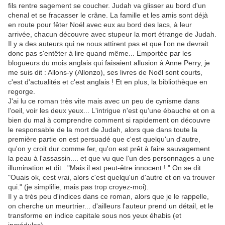
fils rentre sagement se coucher. Judah va glisser au bord d'un
chenal et se fracasser le crâne. La famille et les amis sont déjà
en route pour fêter Noël avec eux au bord des lacs, à leur
arrivée, chacun découvre avec stupeur la mort étrange de Judah.
Il y a des auteurs qui ne nous attirent pas et que l'on ne devrait
donc pas s'entêter à lire quand même... Emportée par les
blogueurs du mois anglais qui faisaient allusion à Anne Perry, je
me suis dit : Allons-y (Allonzo), ses livres de Noël sont courts,
c'est d'actualités et c'est anglais ! Et en plus, la bibliothèque en
regorge.
J'ai lu ce roman très vite mais avec un peu de cynisme dans
l'oeil, voir les deux yeux... L'intrigue n'est qu'une ébauche et on a
bien du mal à comprendre comment si rapidement on découvre
le responsable de la mort de Judah, alors que dans toute la
première partie on est persuadé que c'est quelqu'un d'autre,
qu'on y croit dur comme fer, qu'on est prêt à faire sauvagement
la peau à l'assassin.... et que vu que l'un des personnages a une
illumination et dit : "Mais il est peut-être innocent ! " On se dit :
"Ouais ok, cest vrai, alors c'est quelqu'un d'autre et on va trouver
qui." (je simplifie, mais pas trop croyez-moi).
Il y a très peu d'indices dans ce roman, alors que je le rappelle,
on cherche un meurtrier... d'ailleurs l'auteur prend un détail, et le
transforme en indice capitale sous nos yeux éhabis (et