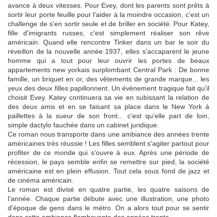
avance à deux vitesses. Pour Evey, dont les parents sont prêts à
sortir leur porte feuille pour l'aider à la moindre occasion, c'est un
challenge de s'en sortir seule et de briller en société. Pour Katey,
fille d'imigrants russes, c'est simplement réaliser son rêve
américain. Quand elle rencontre Tinker dans un bar le soir du
réveillon de la nouvelle année 1937, elles s'accaparent le jeune
homme qui a tout pour leur ouvrir les portes de beaux
appartements new yorkais surplombant Central Park : De bonne
famille, un briquet en or, des vêtements de grande marque... les
yeux des deux filles papillonnent. Un évènement tragique fait qu'il
choisit Evey. Katey continuera sa vie en subissant la relation de
des deux amis et en se faisant sa place dans le New York à
paillettes à la sueur de son front... c'est qu'elle part de loin,
simple dactylo fauchée dans un cabinet juridique.
Ce roman nous transporte dans une ambiance des années trente
américaines très réussie ! Les filles semblent s'agiter partout pour
profiter de ce monde qui s'ouvre à eux. Après une période de
récession, le pays semble enfin se remettre sur pied, la société
américaine est en plein effusion. Tout cela sous fond de jazz et
de cinéma américain.
Le roman est divisé en quatre partie, les quatre saisons de
l'année. Chaque partie débute avec une illustration, une photo
d'époque de gens dans le métro. On a alors tout pour se sentir