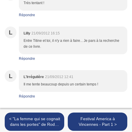
Très tentant !
Répondre
L
Lilly
21/09/2012 16:15
Entre Titine et toi, il n'y a rien à faire... Je pars à la recherche
de ce livre.
Répondre
L
L'Irrégulière
21/09/2012 12:41
Il me tente beaucoup depuis un certain temps !
Répondre
< "La femme qui se cognait
Festival America à
dans les portes" de Roddy
Vincennes - Part 1 >
DOYLE