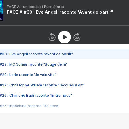
FACE A - un podcast Purecharts
FACE A #30 : Eve Angeli raconte "Avant de partir"
#30 : Eve Angeli raconte "Avant de partir"
#29 : MC Solaar raconte "Bouge de là"
28 : Lorie raconte "Je vais vite"
#27 : Christophe Willem raconte "Jacques a dit"
#26 : Chimène Badi raconte "Entre nous"
#25 : Indochine raconte "3e sexe"
#24 : Zaho raconte "C'est chelou"
#23 : Patrick Bruel raconte "Au café des délices"