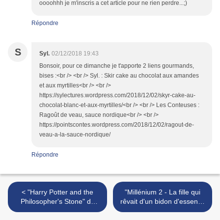
oooohhh je m'inscris a cet article pour ne rien perdre...;)
Répondre
S
Syl.
02/12/2018 19:43
Bonsoir, pour ce dimanche je t'apporte 2 liens gourmands,
bises :<br /> <br /> Syl. : Skir cake au chocolat aux amandes
et aux myrtilles<br /> <br />
https://sylectures.wordpress.com/2018/12/02/skyr-cake-au-
chocolat-blanc-et-aux-myrtilles/<br /> <br /> Les Conteuses :
Ragoût de veau, sauce nordique<br /> <br />
https://pointscontes.wordpress.com/2018/12/02/ragout-de-
veau-a-la-sauce-nordique/
Répondre
< "Harry Potter and the
"Millénium 2 - La fille qui
Philosopher's Stone" de
rêvait d'un bidon d'essence
J.K. ROWLING
et d'une allumette" de Stieg