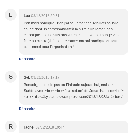
L
Lou
03/12/2018 20:31
Bon mois nordique ! Bon j'ai seulement deux billets sous le
coude dont un correspondant à la suite d'un roman pas
chroniqué... Je ne suis pas vraiment en avance mais je vais
faire au mieux :) hâte de retrouver ma pal nordique en tout
cas ! merci pour l'organisation !
Répondre
S
Syl.
03/12/2018 17:17
Bonsoir, je ne suis pas en Finlande aujourd'hui, mais en
Suède avec :<br /> <br /> "La facture" de Jonas Karlsson<br />
<br /> https://sylectures.wordpress.com/2018/12/03/la-facture/
Répondre
R
rachel
02/12/2018 19:47